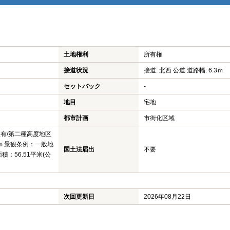
土地権利
所有権
接道状況
接道: 北西 公道 道路幅: 6.3ｍ
セットバック
-
地目
宅地
都市計画
市街化区域
限有/第二種高度地区
/4m 景観条例：一般地
国土法届出
不要
積：56.51平米(公
次回更新日
2026年08月22日