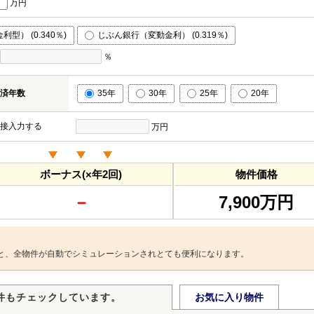
万円
型） (0.340％)
じぶん銀行（変動金利） (0.319％)
％
済年数
35年
30年
25年
20年
接入力する
万円
ボーナス(×年2回)
物件価格
－
7,900万円
と、全物件が自動でシミュレーションされとても便利になります。
件もチェックしています。
お気に入り物件