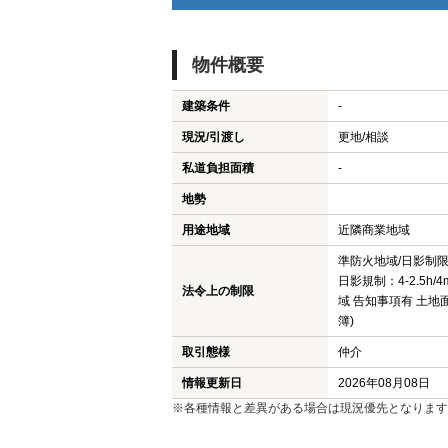
物件概要
建築条件
-
現況/引渡し
更地/相談
私道負担面積
-
地勢
用途地域
近隣商業地域
準防火地域/日影制
日影規制：4-2.5h
法令上の制限
域 告知事項有 土地面
簿)
取引態様
仲介
情報更新日
2026年08月08日
※各種情報と差異がある場合は現況優先となります