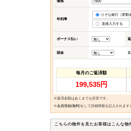
価格
りそな銀行（変動金利
年利率
直接入力する
ボーナス払い
返
頭金
直
毎月のご返済額
199,535円
※返済金額はあくまでも目安です。
※
会員登録(無料)
をして詳細情報を記入されます
こちらの物件を見たお客様はこんな物