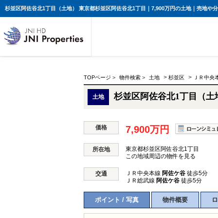
>
>
TOPページ
>
物件検索
>
土地
杉並区
ＪＲ中央
杉並区阿佐谷北1丁目（土
土地
価格
7,900万円
東京都杉並区阿佐谷北1丁目
所在地
この地域周辺の物件を見る
ＪＲ中央本線
阿佐ケ谷
徒歩5分
交通
ＪＲ総武線
阿佐ケ谷
徒歩5分
ポイント / 写真
物件概要
ロ