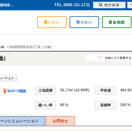
TEL.0800-111-1711
物件検索
杉並区阿佐谷北1丁目（土地） 東京都杉並区阿佐谷北1丁目｜7,900万円の土地｜売地や分譲地情報｜JNIプロパティーズ株式会社
買いたい
売りたい
資金相談
>
本線
杉並区阿佐谷北1丁目（土地）
地）
56.17m² (16.99坪)
464.9
土地面積
坪単価
MAPで確認
80 %
300 %
建ぺい率
容積率
ーンシミュレーション
お問合せ