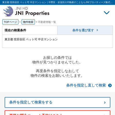
東京都 世田谷区 ペット可 中古マンション｜中野区・杉並区の不動産のことならJNIプロパティーズ株式会社
TOPページ
>
物件検索
>
不動産情報一覧
買いたい
売
現在の検索条件
条件を選び直す
東京都 世田谷区 ペット可 中古マンション
お探しの条件では
物件が見つかりませんでした。
再度条件を指定しなおして
物件の検索をお願いいたします。
条件を指定し直して検索
条件を指定して検索をする