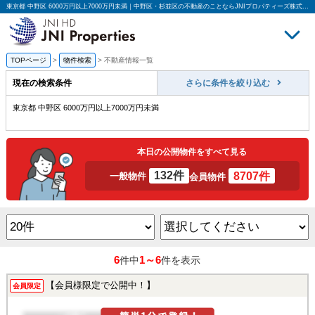
東京都 中野区 6000万円以上7000万円未満｜中野区・杉並区の不動産のことならJNIプロパティーズ株式会社
TOPページ
>
物件検索
>
不動産情報一覧
買いたい
売
現在の検索条件
さらに条件を絞り込む
東京都 中野区 6000万円以上7000万円未満
本日の公開物件をすべて見る
132件
8707件
一般物件
会員物件
6
1～6
件中
件を表示
【会員様限定で公開中！】
会員限定