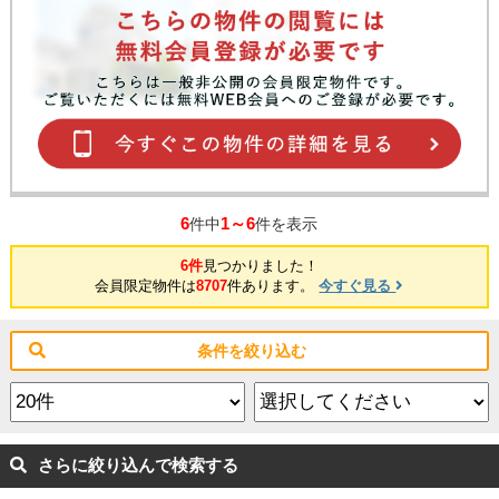
6
1～6
件中
件を表示
6件
見つかりました！
会員限定物件は
8707
件あります。
今すぐ見る
条件を絞り込む
さらに絞り込んで検索する