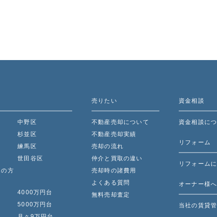
売りたい
資金相談
中野区
不動産売却について
資金相談に
杉並区
不動産売却実績
リフォーム
練馬区
売却の流れ
世田谷区
仲介と買取の違い
リフォーム
家の方
売却時の諸費用
よくある質問
オーナー様
て
4000万円台
無料売却査定
て
5000万円台
当社の賃貸
月々9万円台