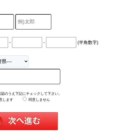
-
-
(半角数字)
確認のうえ下記にチェックして下さい。
意します
同意しません