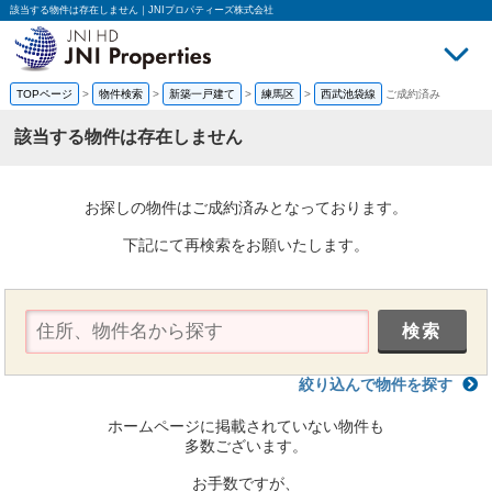
該当する物件は存在しません｜JNIプロパティーズ株式会社
TOPページ
>
物件検索
>
新築一戸建て
>
練馬区
>
西武池袋線
ご成約済み
買いたい
売
該当する物件は存在しません
お探しの物件はご成約済みとなっております。
下記にて再検索をお願いたします。
絞り込んで物件を探す
ホームページに掲載されていない物件も
多数ございます。
お手数ですが、