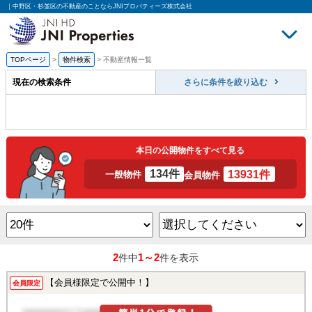
｜中野区・杉並区の不動産のことならJNIプロパティーズ株式会社
TOPページ
>
物件検索
>
不動産情報一覧
買いたい
売
現在の検索条件
さらに条件を絞り込む
本日の公開物件をすべて見る
134件
13931件
一般物件
会員物件
2
1～2
件中
件を表示
【会員様限定で公開中！】
会員限定