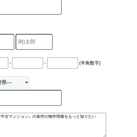
-
-
(半角数字)