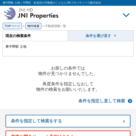
東中野駅 土地｜中野区・杉並区の不動産のことならJNIプロパティーズ株式会社
TOPページ
>
物件検索
>
不動産情報一覧
買いたい
売
現在の検索条件
条件を選び直す
東中野駅 土地
お探しの条件では
物件が見つかりませんでした。
再度条件を指定しなおして
物件の検索をお願いいたします。
条件を指定し直して検索
条件を指定して検索をする