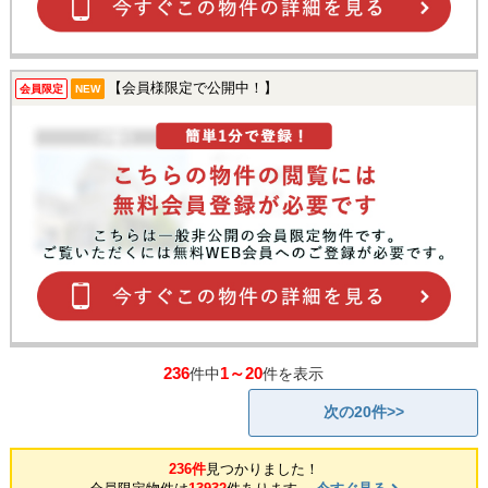
【会員様限定で公開中！】
会員限定
NEW
236
1～20
件中
件を表示
次の20件>>
236件
見つかりました！