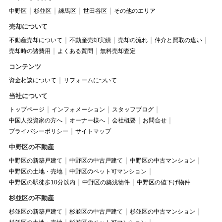
中野区
杉並区
練馬区
世田谷区
その他のエリア
売却について
不動産売却について
不動産売却実績
売却の流れ
仲介と買取の違い
売却時の諸費用
よくある質問
無料売却査定
コンテンツ
資金相談について
リフォームについて
当社について
トップページ
インフォメーション
スタッフブログ
中国人投資家の方へ
オーナー様へ
会社概要
お問合せ
プライバシーポリシー
サイトマップ
中野区の不動産
中野区の新築戸建て
中野区の中古戸建て
中野区の中古マンション
中野区の土地・売地
中野区のペット可マンション
中野区の駅徒歩10分以内
中野区の築浅物件
中野区の値下げ物件
杉並区の不動産
杉並区の新築戸建て
杉並区の中古戸建て
杉並区の中古マンション