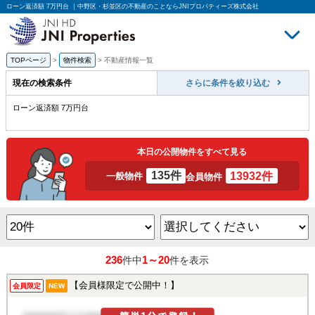
ローン返済額 7万円台 ｜中野区・杉並区の不動産のことならJNIプロパティーズ株式会社
TOPページ
>
物件検索
>
不動産情報一覧
買いたい
売
現在の検索条件
さらに条件を絞り込む
ローン返済額 7万円台
本日の公開物件をすべて見る
135件
13932件
一般物件
会員物件
236
1～20
件中
件を表示
【会員様限定で公開中！】
会員限定
NEW