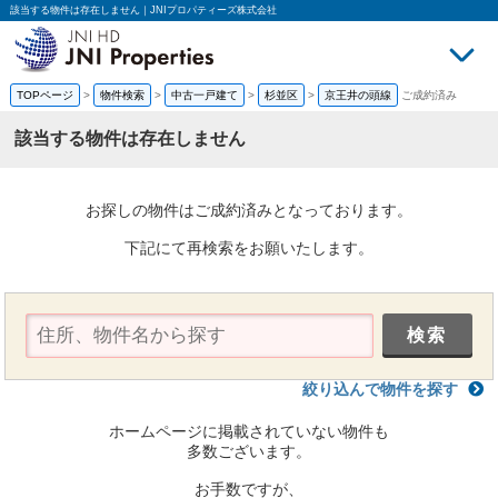
該当する物件は存在しません｜JNIプロパティーズ株式会社
TOPページ
>
物件検索
>
中古一戸建て
>
杉並区
>
京王井の頭線
ご成約済み
買いたい
売
該当する物件は存在しません
お探しの物件はご成約済みとなっております。
下記にて再検索をお願いたします。
絞り込んで物件を探す
ホームページに掲載されていない物件も
多数ございます。
お手数ですが、