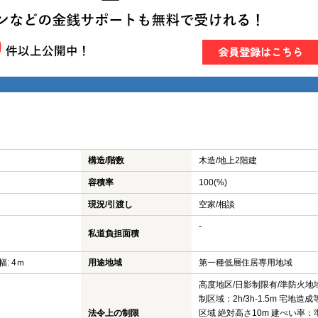
構造/階数
木造/
地上2階建
容積率
100(%)
現況/引渡し
空家/相談
-
私道負担面積
幅: 4ｍ
用途地域
第一種低層住居専用地域
高度地区/日影制限有/準防火地
制区域：2h/3h-1.5m 宅地造
法令上の制限
区域 絶対高さ10m 建ぺい率