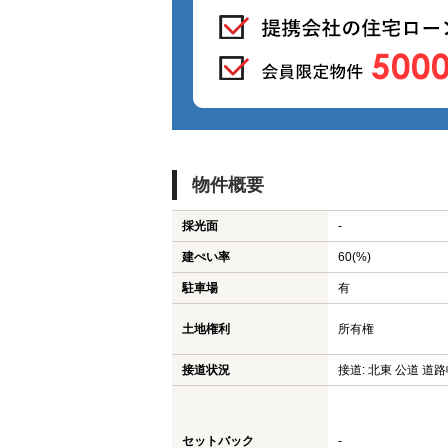
物件概要
採光面
-
建ぺい率
60(%)
駐車場
有
土地権利
所有権
接道状況
接道: 北東 公道 道路
セットバック
-