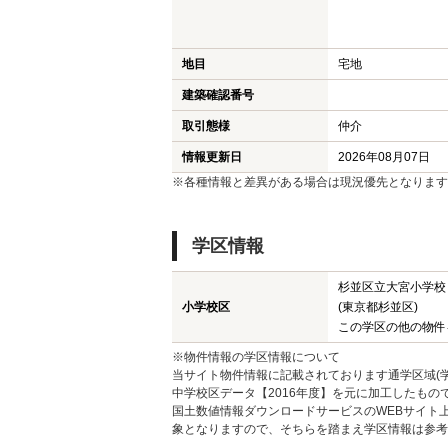
地目
宅地
建築確認番号
取引態様
仲介
情報更新日
2026年08月07日
※各種情報と差異がある場合は現況優先となります
学区情報
杉並区立大宮小学校
小学校区
(東京都杉並区)
この学区の他の物件
※物件情報の学区情報について
当サイト物件情報に記載されております通学区域(学
中学校区データ【2016年度】を元に加工したも
国土数値情報ダウンロードサービスのWEBサイト
象となりますので、そちらを踏まえ学区情報は参考