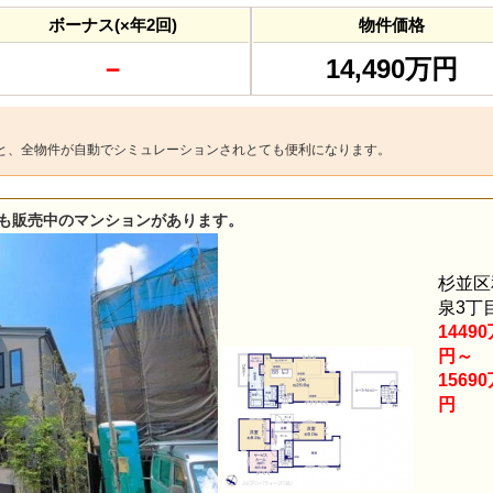
ボーナス(×年2回)
物件価格
－
14,490万円
と、全物件が自動でシミュレーションされとても便利になります。
も販売中のマンションがあります。
杉並区
泉3丁
1449
円～
1569
円