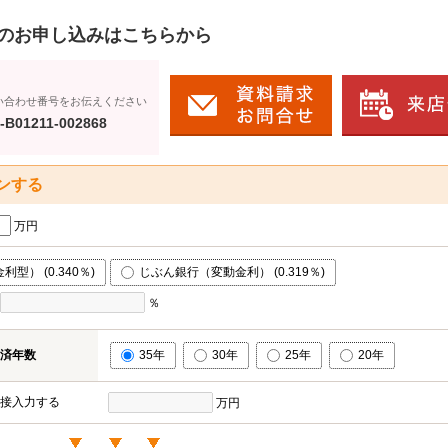
のお申し込みはこちらから
い合わせ番号をお伝えください
-B01211-002868
ンする
万円
型） (0.340％)
じぶん銀行（変動金利） (0.319％)
％
済年数
35年
30年
25年
20年
接入力する
万円