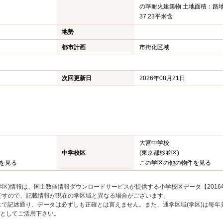
の準耐火建築物 土地面積：路
37.23平米含
地勢
都市計画
市街化区域
次回更新日
2026年08月21日
大宮中学校
中学校区
(東京都杉並区)
を見る
この学区の他の物件を見る
区)情報は、国土数値情報ダウンロードサービスが提供する小学校区データ【2016
のですので、記載情報が現在の学区域と異なる場合がございます。
上で記述通り、データは必ずしも正確とは言えません。また、通学区域(学区)は毎年
としてご活用下さい。