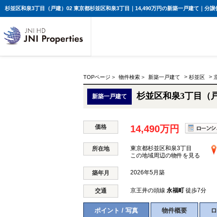
>
>
TOPページ
>
物件検索
>
新築一戸建て
杉並区
杉並区和泉3丁目（戸
新築一戸建て
価格
14,490万円
東京都杉並区和泉3丁目
所在地
この地域周辺の物件を見る
2026年5月築
築年月
京王井の頭線
永福町
徒歩7分
交通
ポイント / 写真
物件概要
ロ