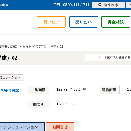
TEL.0800-111-1711
物件検索
杉並区和泉3丁目（戸建）02 東京都杉並区和泉3丁目｜14,490万円の新築一戸建て｜分譲住宅や新築物件｜JNIプロパティーズ株式会社
買いたい
売りたい
資金相談
>
京王井の頭線
杉並区和泉3丁目（戸建）02
建）02
122.79m² (37.14坪)
1
土地面積
建物面積
MAPで確認
1SLDK （-）
間取り
ーンシミュレーション
お問合せ