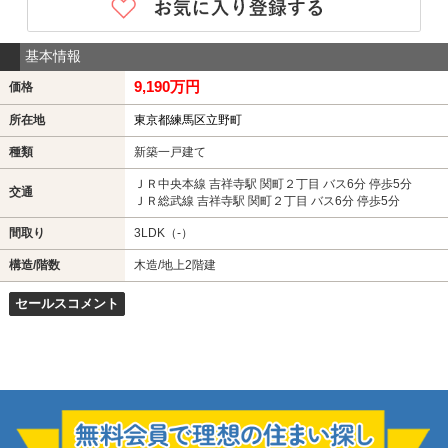
基本情報
9,190万円
価格
所在地
東京都練馬区立野町
種類
新築一戸建て
ＪＲ中央本線 吉祥寺駅 関町２丁目 バス6分 停歩5分
交通
ＪＲ総武線 吉祥寺駅 関町２丁目 バス6分 停歩5分
間取り
3LDK（-）
構造/階数
木造/地上2階建
セールスコメント