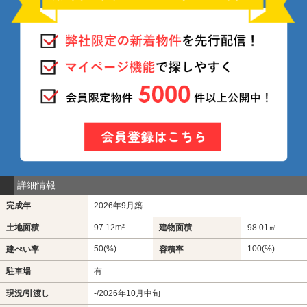
詳細情報
完成年
2026年9月築
土地面積
97.12m²
建物面積
98.01㎡
50(%)
100(%)
建ぺい率
容積率
駐車場
有
現況/引渡し
-/2026年10月中旬