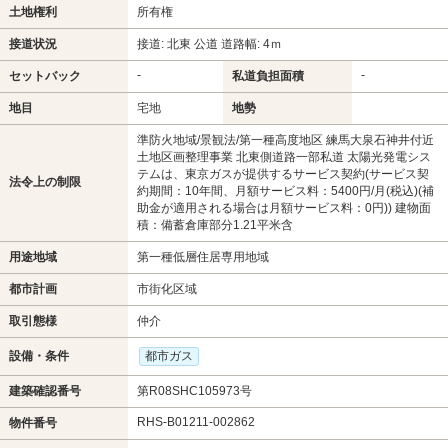
土地権利
所有権
接道状況
接道: 北東 公道 道路幅: 4ｍ
-
-
セットバック
私道負担面積
地目
宅地
地勢
準防火地域/景観法/第一種高度地区 練馬大泉石神井付近
土地区画整理事業 北東側道路一部私道 太陽光発電シス
テムは、東京ガスが提供するサービス契約(サービス契
法令上の制限
約期間：10年間、月額サービス料：5400円/月(税込)(補
助金が適用される場合は月額サービス料：0円)) 建物面
積：備蓄倉庫部分1.21平米含
用途地域
第一種低層住居専用地域
都市計画
市街化区域
取引態様
仲介
設備・条件
都市ガス
建築確認番号
第R08SHC105973号
RHS-B01211-002862
物件番号