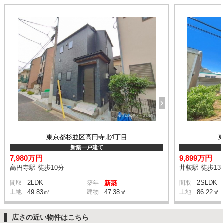
東京都杉並区高円寺北4丁目
新築一戸建て
7,980万円
9,899万円
高円寺駅 徒歩10分
井荻駅 徒歩13
2LDK
2SLDK
間取
築年
新築
間取
土地
49.83㎡
建物
47.38㎡
土地
86.22㎡
広さの近い物件はこちら