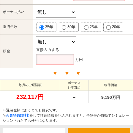
ボーナス払い
返済年数
35年
30年
25年
20年
直接入力する
頭金
万円
ボーナス
毎月のご返済額
物件価格
(×年2回)
232,117円
－
9,190万円
※返済金額はあくまでも目安です。
※
会員登録(無料)
をして詳細情報を記入されますと、全物件が自動でシミュレー
ションされとても便利になります。