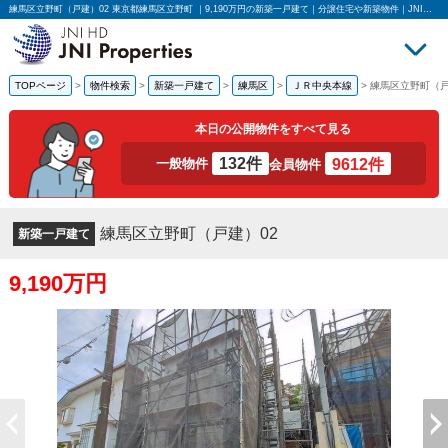
練馬区立野町（戸建）02 東京都練馬区立野町 ｜9,190万円の新築一戸建て｜分譲住宅や新築物件｜JNIプロパティーズ株式会社
TOPページ
>
物件検索
>
新築一戸建て
>
練馬区
>
ＪＲ中央本線
>
練馬区立野町（戸
買いたい
売
本日の公開物件をすべて見る
132件
9612件
一般物件
会員物件
練馬区立野町（戸建）02
新築一戸建て
9,190万円