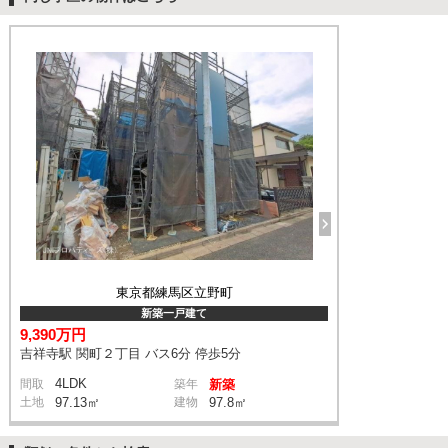
東京都練馬区立野町
新築一戸建て
9,390万円
吉祥寺駅 関町２丁目 バス6分 停歩5分
4LDK
間取
築年
新築
土地
97.13㎡
建物
97.8㎡