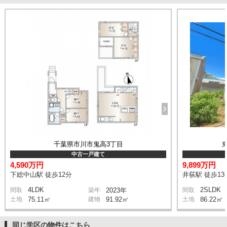
千葉県市川市鬼高3丁目
中古一戸建て
4,590万円
9,899万円
下総中山駅 徒歩12分
井荻駅 徒歩13
4LDK
2SLDK
間取
築年
2023年
間取
土地
75.11㎡
建物
91.92㎡
土地
86.22㎡
同じ学区の物件はこちら