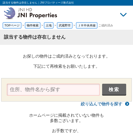
該当する物件は存在しません｜JNIプロパティーズ株式会社
TOPページ
>
物件検索
>
土地
>
武蔵野市
>
ＪＲ中央本線
ご成約済み
買いたい
売
該当する物件は存在しません
お探しの物件はご成約済みとなっております。
下記にて再検索をお願いたします。
絞り込んで物件を探す
ホームページに掲載されていない物件も
多数ございます。
お手数ですが、