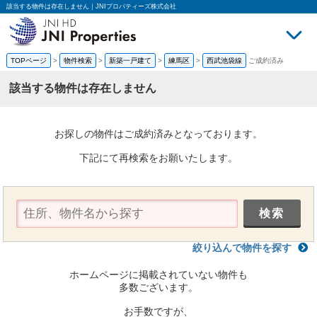
該当する物件は存在しません｜JNIプロパティーズ株式会社
TOPページ
>
物件検索
>
新築一戸建て
>
練馬区
>
西武池袋線
ご成約済み
買いたい
売
該当する物件は存在しません
お探しの物件はご成約済みとなっております。
下記にて再検索をお願いたします。
絞り込んで物件を探す
ホームページに掲載されていない物件も
多数ございます。
お手数ですが、