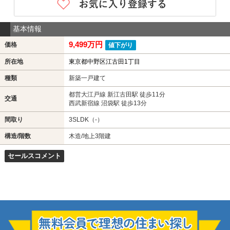
基本情報
9,499万円
価格
値下がり
所在地
東京都中野区江古田1丁目
種類
新築一戸建て
都営大江戸線 新江古田駅 徒歩11分
交通
西武新宿線 沼袋駅 徒歩13分
間取り
3SLDK（-）
構造/階数
木造/地上3階建
セールスコメント