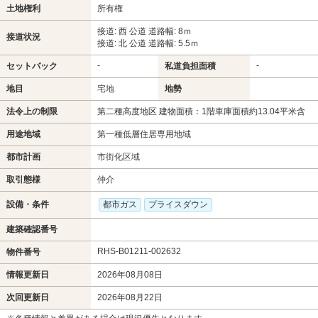
土地権利
所有権
接道: 西 公道 道路幅: 8ｍ
接道状況
接道: 北 公道 道路幅: 5.5ｍ
-
-
セットバック
私道負担面積
地目
宅地
地勢
法令上の制限
第二種高度地区 建物面積：1階車庫面積約13.04平米含
用途地域
第一種低層住居専用地域
都市計画
市街化区域
取引態様
仲介
設備・条件
都市ガス
プライスダウン
建築確認番号
RHS-B01211-002632
物件番号
情報更新日
2026年08月08日
次回更新日
2026年08月22日