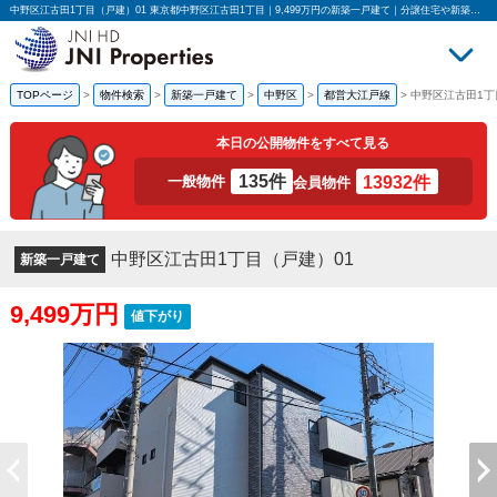
中野区江古田1丁目（戸建）01 東京都中野区江古田1丁目｜9,499万円の新築一戸建て｜分譲住宅や新築物件｜JNIプロパティーズ株式会社
TOPページ
>
物件検索
>
新築一戸建て
>
中野区
>
都営大江戸線
>
中野区江古田1丁
買いたい
売
本日の公開物件をすべて見る
135件
13932件
一般物件
会員物件
中野区江古田1丁目（戸建）01
新築一戸建て
9,499万円
値下がり