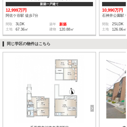
新築一戸建て
12,999万円
10,990万円
阿佐ケ谷駅 徒歩7分
石神井公園駅 
3LDK
2SLDK
間取
築年
新築
間取
土地
67.36㎡
建物
120.88㎡
土地
126.06㎡
同じ学区の物件はこちら