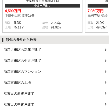
千葉県市川市鬼高3丁目
東
中古一戸建て
4,590万円
7,980万円
下総中山駅 徒歩12分
高円寺駅 徒歩1
4LDK
2LDK
間取
築年
2023年
間取
土地
75.11㎡
建物
91.92㎡
土地
49.83㎡
類似の条件から検索
新江古田駅の新築戸建て
新江古田駅の中古戸建て
新江古田駅のマンション
新江古田駅の土地
江古田の新築戸建て
江古田の中古戸建て