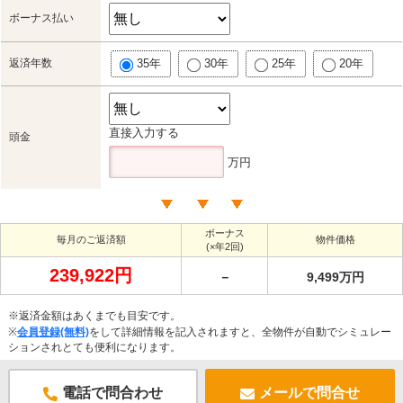
ボーナス払い
返済年数
35年
30年
25年
20年
直接入力する
頭金
万円
ボーナス
毎月のご返済額
物件価格
(×年2回)
239,922円
－
9,499万円
※返済金額はあくまでも目安です。
※
会員登録(無料)
をして詳細情報を記入されますと、全物件が自動でシミュレー
ションされとても便利になります。
電話で問合わせ
メールで問合せ