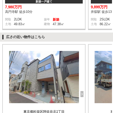
新築一戸建て
7,980万円
9,899万円
高円寺駅 徒歩10分
井荻駅 徒歩13
2LDK
2SLDK
間取
築年
新築
間取
土地
49.83㎡
建物
47.38㎡
土地
86.22㎡
広さの近い物件はこちら
東京都杉並区阿佐谷北1丁目