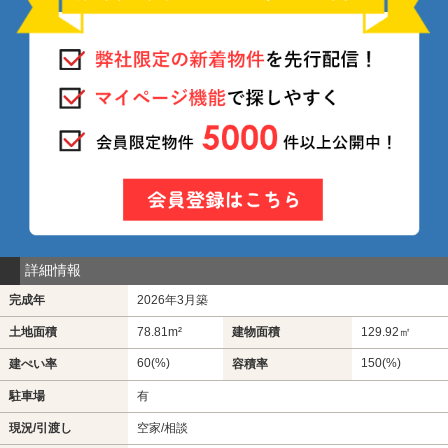
詳細情報
完成年
2026年3月築
土地面積
78.81m²
建物面積
129.92㎡
60(%)
150(%)
建ぺい率
容積率
駐車場
有
現況/引渡し
空家/相談