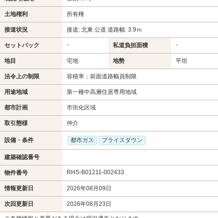
土地権利
所有権
接道状況
接道: 北東 公道 道路幅: 3.9ｍ
-
-
セットバック
私道負担面積
地目
宅地
地勢
平坦
法令上の制限
容積率：前面道路幅員制限
用途地域
第一種中高層住居専用地域
都市計画
市街化区域
取引態様
仲介
設備・条件
都市ガス
プライスダウン
建築確認番号
RHS-B01211-002433
物件番号
情報更新日
2026年08月09日
次回更新日
2026年08月23日