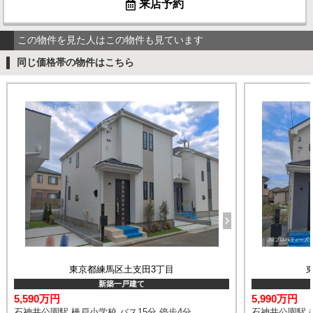
来店予約
この物件を見た人はこの物件も見ています
同じ価格帯の物件はこちら
東京都練馬区土支田3丁目
新築一戸建て
5,590万円
5,990万円
石神井公園駅 橋戸小学校 バス15分 停歩4分
石神井公園駅 橋