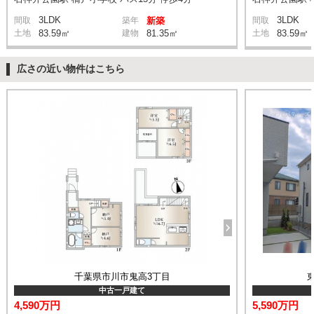
3LDK
3LDK
間取
築年
新築
間取
土地
83.59㎡
建物
81.35㎡
土地
83.59㎡
広さの近い物件はこちら
千葉県市川市鬼高3丁目
中古一戸建て
4,590万円
5,590万円