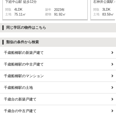
下総中山駅 徒歩12分
石神井公園駅 橋
4LDK
3LDK
間取
築年
2023年
間取
土地
75.11㎡
建物
91.92㎡
土地
83.59㎡
同じ学区の物件はこちら
類似の条件から検索
千歳船橋駅の新築戸建て
千歳船橋駅の中古戸建て
千歳船橋駅のマンション
千歳船橋駅の土地
千歳台の新築戸建て
千歳台の中古戸建て