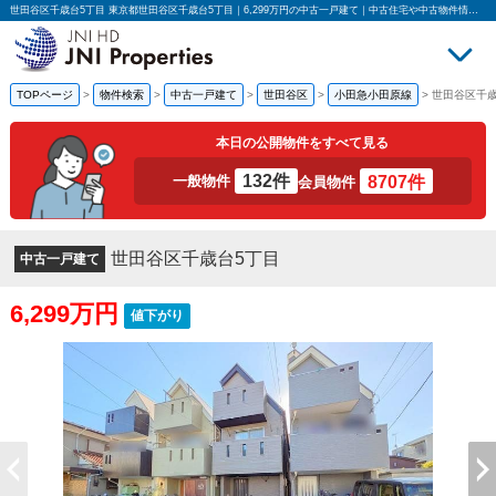
世田谷区千歳台5丁目 東京都世田谷区千歳台5丁目｜6,299万円の中古一戸建て｜中古住宅や中古物件情報｜JNIプロパティーズ株式会社
TOPページ
>
物件検索
>
中古一戸建て
>
世田谷区
>
小田急小田原線
>
世田谷区千歳
買いたい
売
本日の公開物件をすべて見る
132件
8707件
一般物件
会員物件
世田谷区千歳台5丁目
中古一戸建て
6,299万円
値下がり