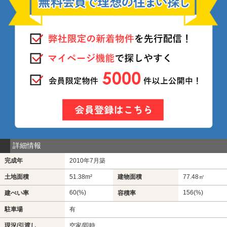
詳細情報
完成年
2010年7月築
土地面積
51.38m²
建物面積
77.48㎡
60(%)
156(%)
建ぺい率
容積率
駐車場
有
現況/引渡し
空家/即時