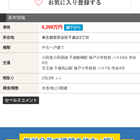
基本情報
6,299万円
価格
値下がり
所在地
東京都世田谷区千歳台5丁目
種類
中古一戸建て
小田急小田原線 千歳船橋駅 塚戸小学校前 バス14分 停歩
交通
4分
京王線 千歳烏山駅 塚戸小学校前 バス7分 停歩4分
間取り
2SLDK（-）
構造/階数
木造/地上3階建
セールスコメント