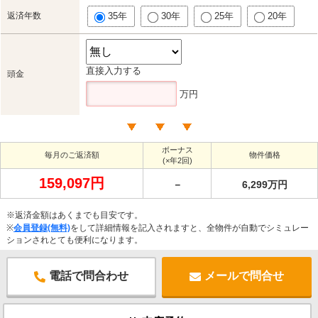
返済年数
35年
30年
25年
20年
直接入力する
頭金
万円
ボーナス
毎月のご返済額
物件価格
(×年2回)
159,097円
－
6,299万円
※返済金額はあくまでも目安です。
※
会員登録(無料)
をして詳細情報を記入されますと、全物件が自動でシミュレー
ションされとても便利になります。
電話で問合わせ
メールで問合せ